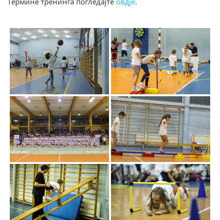
Термине тренинга погледајте
овдје
.