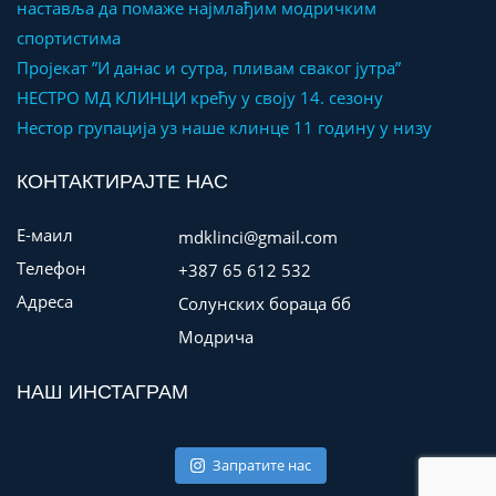
наставља да помаже најмлађим модричким
спортистима
Пројекат ”И данас и сутра, пливам сваког јутра”
НЕСТРО МД КЛИНЦИ крећу у своју 14. сезону
Нестор групација уз наше клинце 11 годину у низу
КОНТАКТИРАЈТЕ НАС
Е-маил
mdklinci@gmail.com
Телефон
+387 65 612 532
Адреса
Солунских бораца бб
Модрича
НАШ ИНСТАГРАМ
Запратите нас