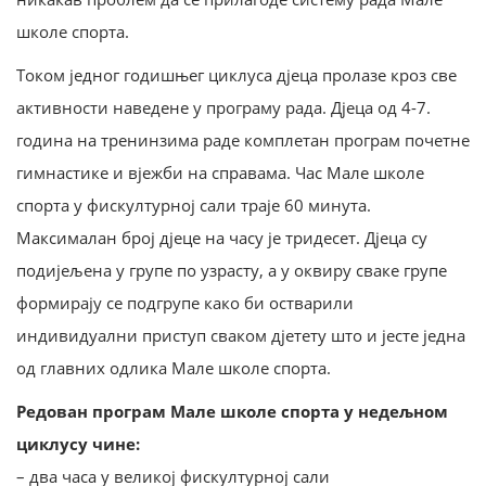
школе спорта.
Током једног годишњег циклуса дјеца пролазе кроз све
активности наведене у програму рада. Дјеца од 4-7.
година на тренинзима раде комплетан програм почетне
гимнастике и вјежби на справама. Час Мале школе
спорта у фискултурној сали траје 60 минута.
Максималан број дјеце на часу је тридесет. Дјеца су
подијељена у групе по узрасту, а у оквиру сваке групе
формирају се подгрупе како би остварили
индивидуални приступ сваком дјетету што и јесте једна
од главних одлика Мале школе спорта.
Редован програм Мале школе спорта у недељном
циклусу чине:
– два часа у великој фискултурној сали