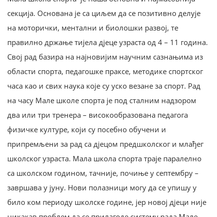
секција. Основана је са циљем да се позитивно делује
на моторички, ментални и биолошки развој, те
правилно држање тијела дјеце узраста од 4 – 11 година.
Свој рад базира на најновијим научним сазнањима из
области спорта, педагошке праксе, методике спортског
часа као и свих наука које су уско везане за спорт. Рад
на часу Мале школе спорта је под сталним надзором
два или три тренера – високообразована педагога
физичке културе, који су посебно обучени и
припремљени за рад са дјецом предшколског и млађег
школског узраста. Мала школа спорта траје паралелно
са школском годином, тачније, почиње у септембру –
завршава у јуну. Нови полазници могу да се упишу у
било ком периоду школске године, јер новој дјеци није
никакав проблем да се прилагоде систему рада Мале