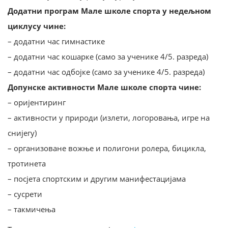
Додатни програм Мале школе спорта у недељном
циклусу чине:
– додатни час гимнастике
– додатни час кошарке (само за ученике 4/5. разреда)
– додатни час одбојке (само за ученике 4/5. разреда)
Допунске активности Мале школе спорта чине:
– оријентиринг
– активности у природи (излети, логоровања, игре на
снијегу)
– организоване вожње и полигони ролера, бицикла,
тротинета
– посјета спортским и другим манифестацијама
– сусрети
– такмичења