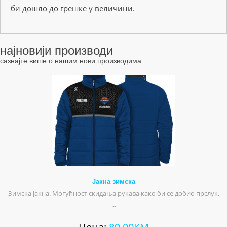
би дошло до грешке у величини.
најновији производи
сазнајте више о нашим нови производима
Јакна зимска
Зимска јакна. Могућност скидања рукава како би се добио прслук.
...