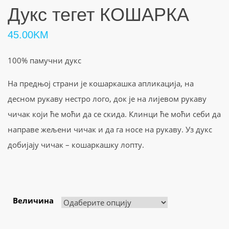
Дукс тегет КОШАРКА
45.00
KM
100% памучни дукс
На предњој страни је кошаркашка апликација, на
десном рукаву нестро лого, док је на лијевом рукаву
чичак који ће моћи да се скида. Клинци ће моћи себи да
направе жељени чичак и да га носе на рукаву. Уз дукс
добијају чичак – кошаркашку лопту.
Величина