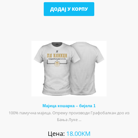
ДОДАЈ У КОРПУ
Мајица кошарка – бијела 1
100% памучна мајица. Опрему производи Графобалкан доо из
Бања Луке ...
Цена:
18.00
KM