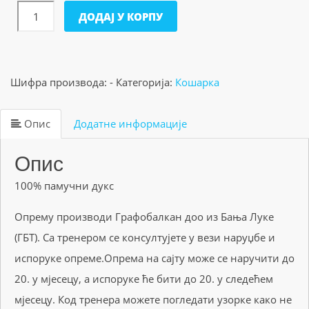
Дукс
ДОДАЈ У КОРПУ
тегет
КОШАРКА
количина
Шифра производа:
-
Категорија:
Кошарка
Опис
Додатне информације
Опис
100% памучни дукс
Опрему производи Графобалкан доо из Бања Луке
(ГБТ). Са тренером се консултујете у вези наруџбе и
испоруке опреме.Опрема на сајту може се наручити до
20. у мјесецу, а испоруке ће бити до 20. у следећем
мјесецу. Код тренера можете погледати узорке како не