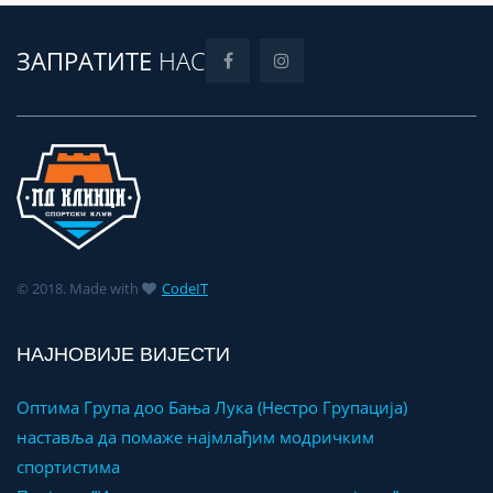
ЗАПРАТИТЕ
НАС
© 2018. Made with
CodeIT
НАЈНОВИЈЕ ВИЈЕСТИ
Оптима Група доо Бања Лука (Нестро Групација)
наставља да помаже најмлађим модричким
спортистима